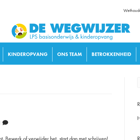
Wethoude
KINDEROPVANG
ONS TEAM
BETROKKENHEID
R
H
1
cht. Bewerk of verwijder het, start dan met schrijven!
R