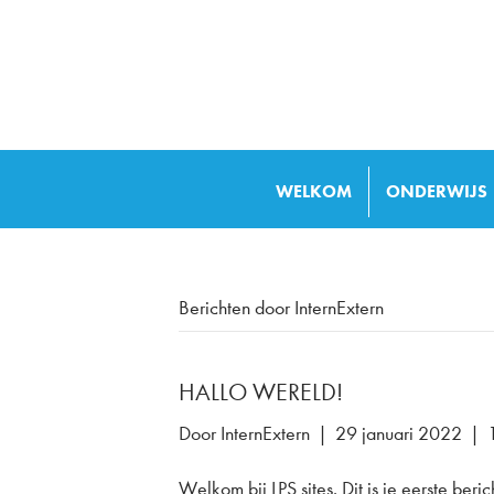
WELKOM
ONDERWIJS
Berichten door InternExtern
HALLO WERELD!
Door
InternExtern
|
29 januari 2022
|
Welkom bij LPS sites. Dit is je eerste beri