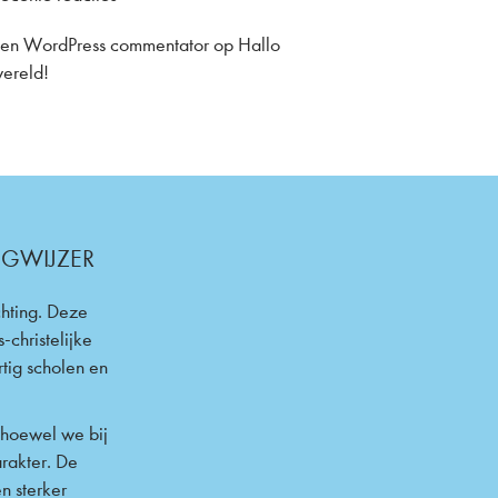
en WordPress commentator
op
Hallo
ereld!
EGWIJZER
chting. Deze
-christelijke
tig scholen en
t hoewel we bij
arakter. De
n sterker