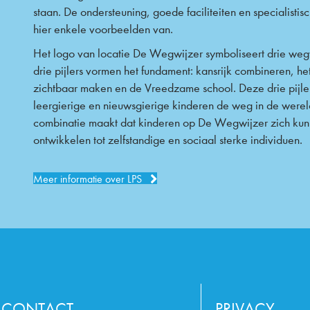
staan. De ondersteuning, goede faciliteiten en specialistisc
hier enkele voorbeelden van.
Het logo van locatie De Wegwijzer symboliseert drie weg
drie pijlers vormen het fundament: kansrijk combineren, he
zichtbaar maken en de Vreedzame school. Deze drie pijle
leergierige en nieuwsgierige kinderen de weg in de werel
combinatie maakt dat kinderen op De Wegwijzer zich ku
ontwikkelen tot zelfstandige en sociaal sterke individuen.
Meer informatie over LPS
CONTACT
PRIVACY