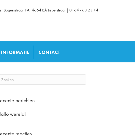
r Bogersstraat 1A, 4664 BA Lepelstraat |
0164 - 68 23 14
INFORMATIE
CONTACT
ecente berichten
allo wereld!
ecente reacties