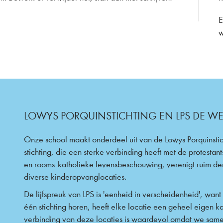
E
w
LOWYS PORQUINSTICHTING EN LPS DE W
Onze school maakt onderdeel uit van de Lowys Porquinsti
stichting, die een sterke verbinding heeft met de protestants
en rooms-katholieke levensbeschouwing, verenigt ruim der
diverse kinderopvanglocaties.
De lijfspreuk van LPS is 'eenheid in verscheidenheid', wan
één stichting horen, heeft elke locatie een geheel eigen k
verbinding van deze locaties is waardevol omdat we same