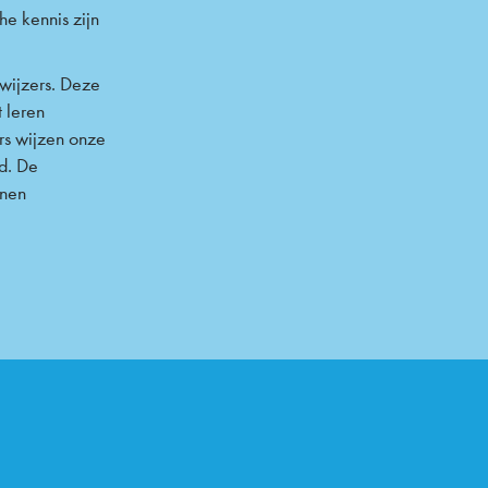
he kennis zijn
wijzers. Deze
t leren
rs wijzen onze
d. De
nnen